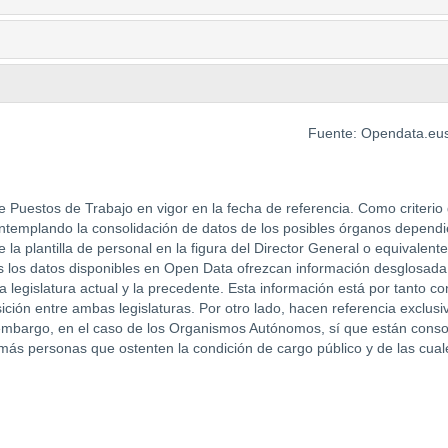
Fuente: Opendata.eus
 Puestos de Trabajo en vigor en la fecha de referencia. Como criterio 
ontemplando la consolidación de datos de los posibles órganos depend
e la plantilla de personal en la figura del Director General o equivale
es los datos disponibles en Open Data ofrezcan información desglosada
a legislatura actual y la precedente. Esta información está por tanto co
ción entre ambas legislaturas. Por otro lado, hacen referencia exclus
embargo, en el caso de los Organismos Autónomos, sí que están consoli
 más personas que ostenten la condición de cargo público y de las cua